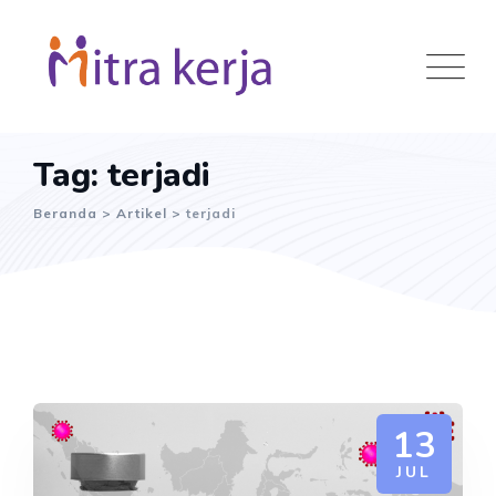
Skip
to
content
Tag: terjadi
Beranda
>
Artikel
>
terjadi
13
JUL