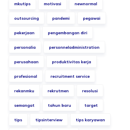
mkutips
motivasi
newnormal
outsourcing
pandemi
pegawai
pekerjaan
pengembangan diri
personalia
personneladministration
perusahaan
produktivitas kerja
profesional
recruitment service
rekanmku
rekrutmen
resolusi
semangat
tahun baru
target
tips
tipsinterview
tips karyawan