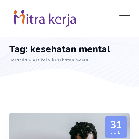
Skip
to
content
Tag: kesehatan mental
Beranda
>
Artikel
>
kesehatan mental
31
JUL