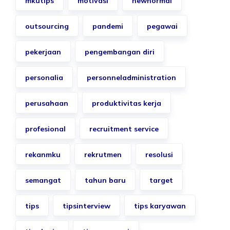
mkutips
motivasi
newnormal
outsourcing
pandemi
pegawai
pekerjaan
pengembangan diri
personalia
personneladministration
perusahaan
produktivitas kerja
profesional
recruitment service
rekanmku
rekrutmen
resolusi
semangat
tahun baru
target
tips
tipsinterview
tips karyawan