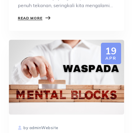
penuh tekanan, seringkali kita mengalami
mental block…
READ MORE
19
APR
by adminWebsite