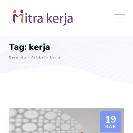
Skip
to
content
Tag: kerja
Beranda
>
Artikel
>
kerja
19
MAR