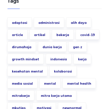
Tags
adaptasi
administrasi
alih daya
article
artikel
bekerja
covid-19
dirumahaja
dunia kerja
gen z
growth mindset
indonesia
kerja
kesehatan mental
kolaborasi
media sosial
mental
mental health
mitrakerja
mitra kerja utama
mkutips
motivasi
newnormal