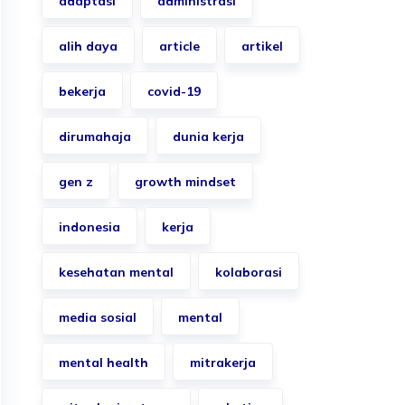
adaptasi
administrasi
alih daya
article
artikel
bekerja
covid-19
dirumahaja
dunia kerja
gen z
growth mindset
indonesia
kerja
kesehatan mental
kolaborasi
media sosial
mental
mental health
mitrakerja