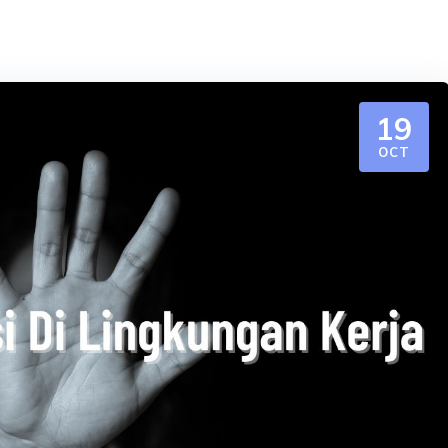
19
OCT