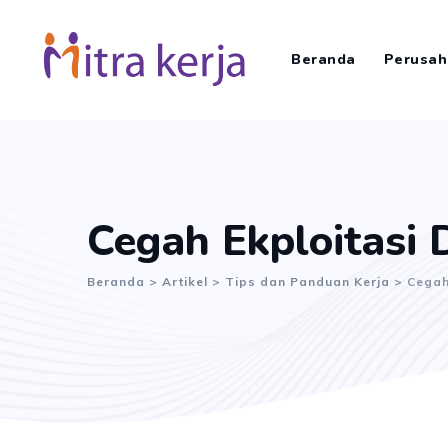
Skip
to
Beranda
Perusah
content
Cegah Ekploitasi 
Beranda
>
Artikel
>
Tips dan Panduan Kerja
>
Cegah