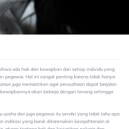
hwa ada hak dan kewajiban dari setiap individu yang
an pegawai. Hal ini sangat penting karena tidak hanya
namun juga memastikan agar perusahaan dapat berjalan
kewajibannya akan bekerja dengan tenang sehingga
usaha dan juga pegawai itu sendiri yang tidak tahu apa
n indikasi yang buruk dikarenakan kesejahteraan di
lain, aturan tentang hak dan kewajiban pekerja dan