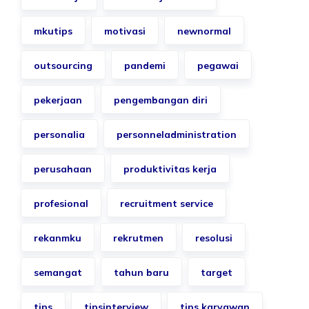
mkutips
motivasi
newnormal
outsourcing
pandemi
pegawai
pekerjaan
pengembangan diri
personalia
personneladministration
perusahaan
produktivitas kerja
profesional
recruitment service
rekanmku
rekrutmen
resolusi
semangat
tahun baru
target
tips
tipsinterview
tips karyawan