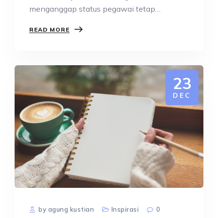
menganggap status pegawai tetap
sebagai…
READ MORE
23
DEC
by agung kustian
Inspirasi
0