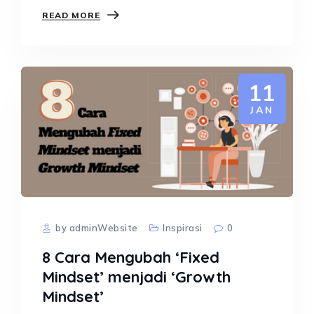
belakangan ini menjadi…
READ MORE
11
JAN
by adminWebsite
Inspirasi
0
8 Cara Mengubah ‘Fixed
Mindset’ menjadi ‘Growth
Mindset’