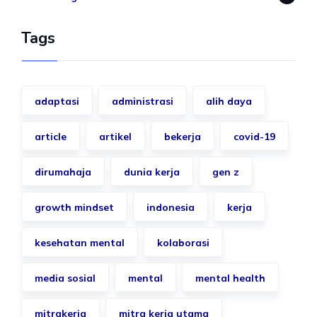
Tags
adaptasi
administrasi
alih daya
article
artikel
bekerja
covid-19
dirumahaja
dunia kerja
gen z
growth mindset
indonesia
kerja
kesehatan mental
kolaborasi
media sosial
mental
mental health
mitrakerja
mitra kerja utama