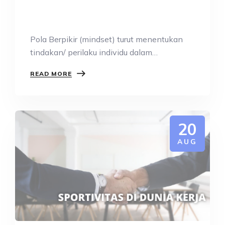
Pola Berpikir (mindset) turut menentukan
tindakan/ perilaku individu dalam
menjalankan kesehariannya. Konsep pola…
READ MORE
20
AUG