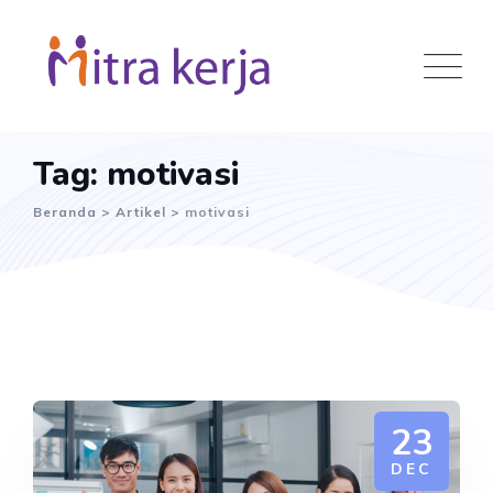
Skip
to
content
Tag: motivasi
Beranda
>
Artikel
>
motivasi
23
DEC