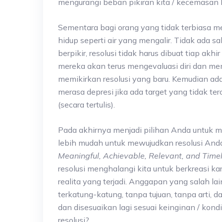
mengurangi beban pikiran kita / kecemasan 
Sementara bagi orang yang tidak terbiasa m
hidup seperti air yang mengalir. Tidak ada 
berpikir, resolusi tidak harus dibuat tiap akh
mereka akan terus mengevaluasi diri dan me
memikirkan resolusi yang baru. Kemudian ada
merasa depresi jika ada target yang tidak te
(secara tertulis).
Pada akhirnya menjadi pilihan Anda untuk me
lebih mudah untuk mewujudkan resolusi Anda
Meaningful, Achievable, Relevant, and Time
resolusi menghalangi kita untuk berkreasi k
realita yang terjadi. Anggapan yang salah la
terkatung-katung, tanpa tujuan, tanpa arti, 
dan disesuaikan lagi sesuai keinginan / kon
resolusi?