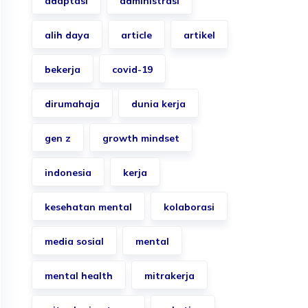
adaptasi
administrasi
alih daya
article
artikel
bekerja
covid-19
dirumahaja
dunia kerja
gen z
growth mindset
indonesia
kerja
kesehatan mental
kolaborasi
media sosial
mental
mental health
mitrakerja