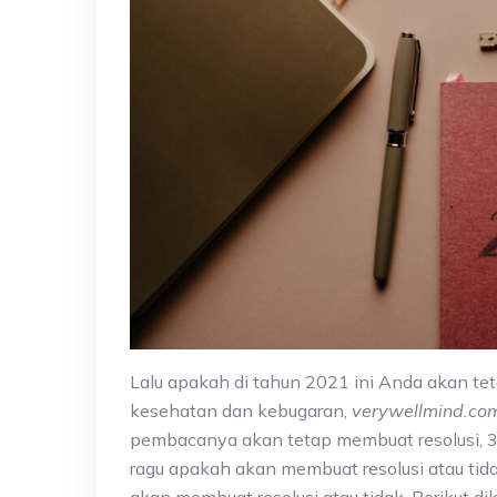
Lalu apakah di tahun 2021 ini Anda akan tet
kesehatan dan kebugaran,
verywellmind.co
pembacanya akan tetap membuat resolusi, 3
ragu apakah akan membuat resolusi atau tida