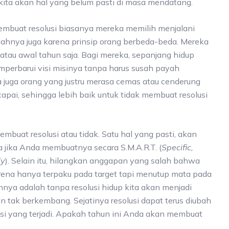
kita akan hal yang belum pasti di masa mendatang.
embuat resolusi biasanya mereka memilih menjalani
salahnya juga karena prinsip orang berbeda-beda. Mereka
ir atau awal tahun saja. Bagi mereka, sepanjang hidup
mperbarui visi misinya tanpa harus susah payah
 juga orang yang justru merasa cemas atau cenderung
rcapai, sehingga lebih baik untuk tidak membuat resolusi
mbuat resolusi atau tidak. Satu hal yang pasti, akan
 jika Anda membuatnya secara S.M.A.R.T. (
Specific,
ly
). Selain itu, hilangkan anggapan yang salah bahwa
arena hanya terpaku pada target tapi menutup mata pada
innya adalah tanpa resolusi hidup kita akan menjadi
dan tak berkembang. Sejatinya resolusi dapat terus diubah
disi yang terjadi. Apakah tahun ini Anda akan membuat