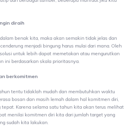
kutip dari berbagai sumber, beberapa manfaat jika kita
ngin diraih
alam benak kita, maka akan semakin tidak jelas dan
enderung menjadi bingung harus mulai dari mana. Oleh
n solusi untuk lebih dapat memetakan atau mengurutkan
un ini berdasarkan skala prioritasnya.
uan berkomitmen
tahun tentu tidaklah mudah dan membutuhkan waktu
erasa bosan dan masih lemah dalam hal komitmen diri,
tepat. Karena selama satu tahun kita akan terus melihat
apat menilai komitmen diri kita dari jumlah target yang
g sudah kita lakukan.