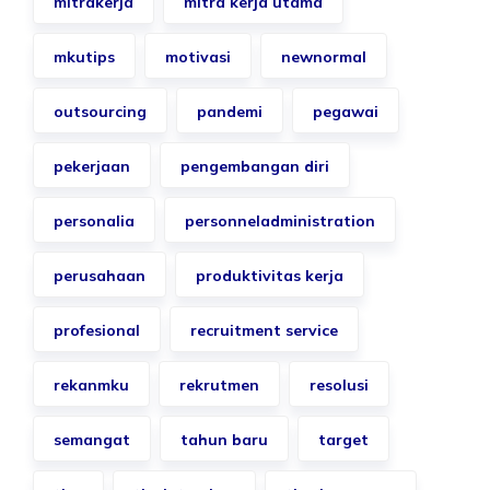
mitrakerja
mitra kerja utama
mkutips
motivasi
newnormal
outsourcing
pandemi
pegawai
pekerjaan
pengembangan diri
personalia
personneladministration
perusahaan
produktivitas kerja
profesional
recruitment service
rekanmku
rekrutmen
resolusi
semangat
tahun baru
target