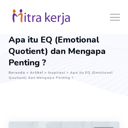
Skip
to
content
Apa itu EQ (Emotional
Quotient) dan Mengapa
Penting ?
Beranda
>
Artikel
>
Inspirasi
>
Apa itu EQ (Emotional
Quotient) dan Mengapa Penting ?