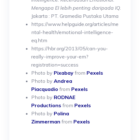
Mengapa EI lebih penting daripada IQ
.
Jakarta : PT. Gramedia Pustaka Utama
https://www.helpguide.org/articles/me
ntal-health/emotional-intelligence-
eq.htm
https://hbr.org/2013/05/can-you-
really-improve-your-em?
registration=success
Photo by
Pixabay
from
Pexels
Photo by
Andrea
Piacquadio
from
Pexels
Photo by
RODNAE
Productions
from
Pexels
Photo by
Polina
Zimmerman
from
Pexels