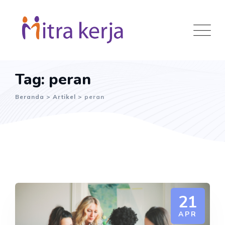
Skip
to
content
Tag: peran
Beranda
>
Artikel
>
peran
21
APR