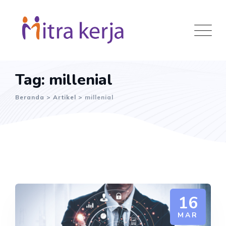
Skip
to
content
Tag: millenial
Beranda
>
Artikel
>
millenial
16
MAR