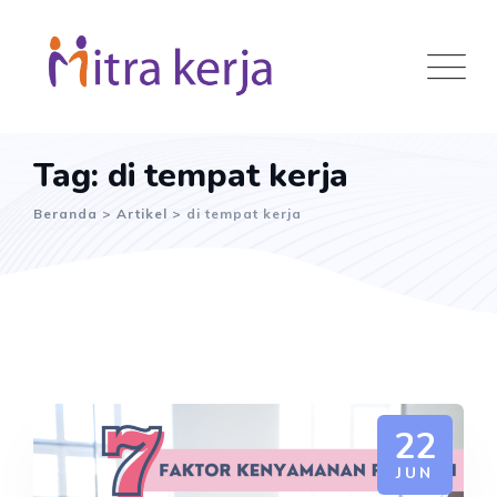
Skip
to
content
Tag: di tempat kerja
Beranda
>
Artikel
>
di tempat kerja
22
JUN