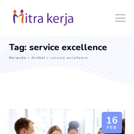
Skip
to
content
Tag: service excellence
Beranda
>
Artikel
>
service excellence
16
FEB