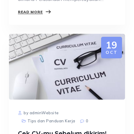
sebagian tugas dan fungsi operasionalnya
READ MORE
kepada pihak…
19
OCT
by adminWebsite
Tips dan Panduan Kerja
0
Cek CV-mu Sebelum dikirim!