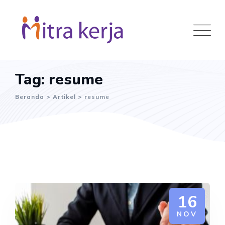
Skip
to
content
Tag: resume
Beranda
>
Artikel
>
resume
16
NOV