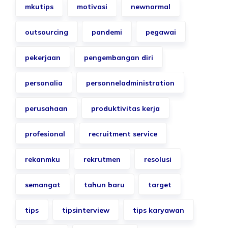
mkutips
motivasi
newnormal
outsourcing
pandemi
pegawai
pekerjaan
pengembangan diri
personalia
personneladministration
perusahaan
produktivitas kerja
profesional
recruitment service
rekanmku
rekrutmen
resolusi
semangat
tahun baru
target
tips
tipsinterview
tips karyawan