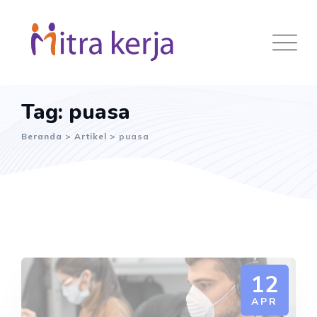
Skip
to
content
Tag: puasa
Beranda
>
Artikel
>
puasa
12
APR