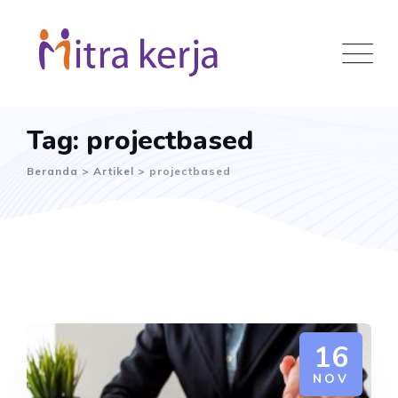
Skip
to
content
Tag: projectbased
Beranda
>
Artikel
>
projectbased
16
NOV