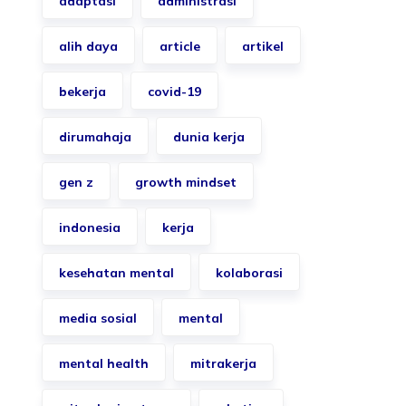
adaptasi
administrasi
alih daya
article
artikel
bekerja
covid-19
dirumahaja
dunia kerja
gen z
growth mindset
indonesia
kerja
kesehatan mental
kolaborasi
media sosial
mental
mental health
mitrakerja