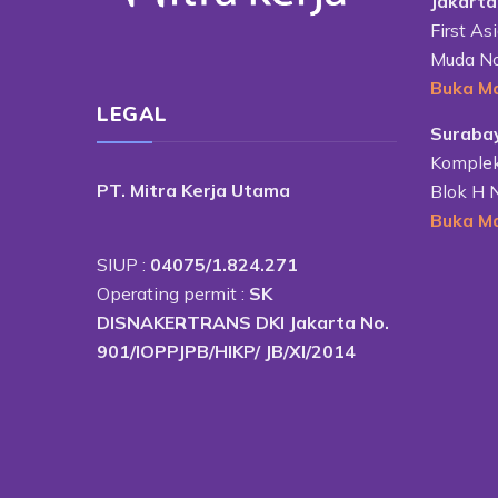
Jakarta
First Asi
Muda No
Buka M
LEGAL
Suraba
Komplek 
PT. Mitra Kerja Utama
Blok H 
Buka M
SIUP :
04075/1.824.271
Operating permit :
SK
DISNAKERTRANS DKI Jakarta No.
901/IOPPJPB/HIKP/ JB/XI/2014