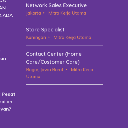
ADA
Network Sales Executive
KAN
Jakarta
Mitra Kerja Utama
K ADA
Store Specialist
Kuningan
Mitra Kerja Utama
g
Contact Center (Home
kan
Care/Customer Care)
Bogor, Jawa Barat
Mitra Kerja
Utama
 Pesat,
pilan
evan?