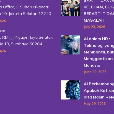
:
SAAT TIDAK 
a Office, Jl. Sultan Iskandar
KELUHAN, BU
.10, Jakarta Selatan 12240
BERARTI TIDA
aps
MASALAH
July 23, 2026
ya:
RMI, Jl. Ngagel Jaya Selatan
AI dalam HR :
No.19, Surabaya 60284
Teknologi yan
aps
Membantu, bu
Menggantikan
Manusia
June 29, 2026
AI Berkembang
Apakah Ketram
Kita Masih Rel
May 29, 2026