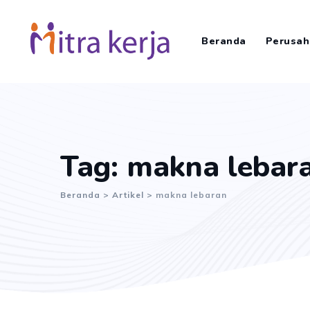
Skip
to
Beranda
Perusah
content
Tag: makna lebar
Beranda
>
Artikel
>
makna lebaran