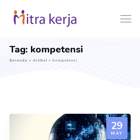
Skip
to
content
Tag: kompetensi
Beranda
>
Artikel
>
kompetensi
29
MAY