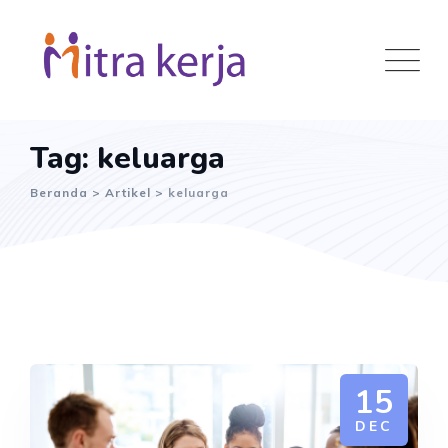
Skip
to
content
Tag: keluarga
Beranda
>
Artikel
>
keluarga
15
DEC