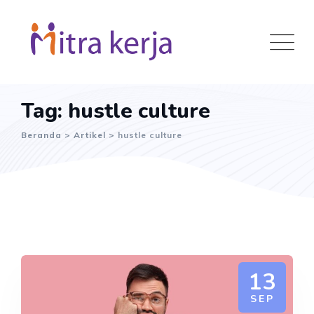
Skip
to
content
Tag: hustle culture
Beranda
>
Artikel
>
hustle culture
13
SEP