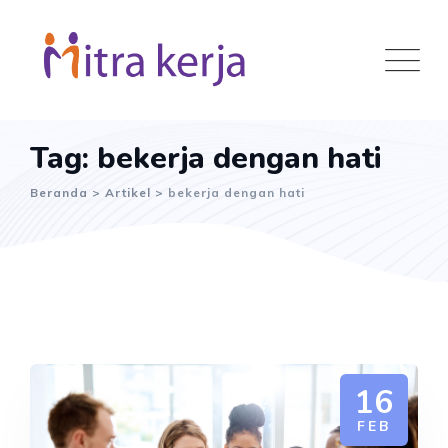
Skip
to
content
Tag: bekerja dengan hati
Beranda
>
Artikel
>
bekerja dengan hati
16
FEB